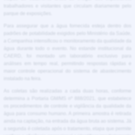
trabalhadores e visitantes que circulam diariamente pelo
parque de exposições.
Para assegurar que a água fornecida esteja dentro dos
padrões de potabilidade exigidos pelo Ministério da Saúde,
a Companhia intensificou o monitoramento da qualidade da
água durante todo o evento. No estande institucional da
CAERD, foi montado um laboratório exclusivo para
análises em tempo real, permitindo respostas rápidas e
maior controle operacional do sistema de abastecimento
instalado na feira.
As coletas são realizadas a cada duas horas, conforme
determina a Portaria GM/MS nº 888/2021, que estabelece
os procedimentos de controle e vigilância da qualidade da
água para consumo humano. A primeira amostra é retirada
ainda na captação, na entrada da água bruta ao sistema. Já
a segunda é coletada após o tratamento, etapa que permite