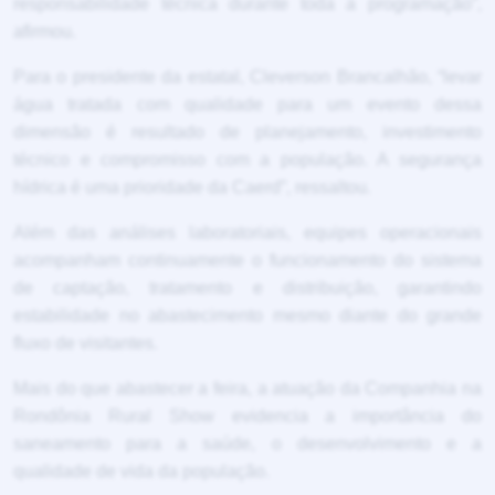
responsabilidade técnica durante toda a programação”,
afirmou.
Para o presidente da estatal, Cleverson Brancalhão, “levar
água tratada com qualidade para um evento dessa
dimensão é resultado de planejamento, investimento
técnico e compromisso com a população. A segurança
hídrica é uma prioridade da Caerd”, ressaltou.
Além das análises laboratoriais, equipes operacionais
acompanham continuamente o funcionamento do sistema
de captação, tratamento e distribuição, garantindo
estabilidade no abastecimento mesmo diante do grande
fluxo de visitantes.
Mais do que abastecer a feira, a atuação da Companhia na
Rondônia Rural Show evidencia a importância do
saneamento para a saúde, o desenvolvimento e a
qualidade de vida da população.