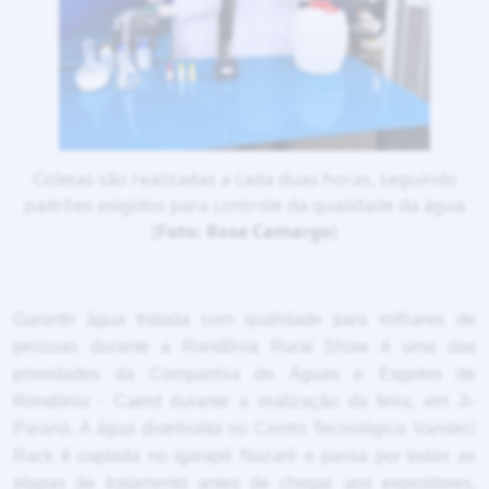
Coletas são realizadas a cada duas horas, seguindo
padrões exigidos para controle da qualidade da água
(
Foto: Rose Camargo
)
Garantir água tratada com qualidade para milhares de
pessoas durante a Rondônia Rural Show é uma das
prioridades da Companhia de Águas e Esgotos de
Rondônia - Caerd durante a realização da feira, em Ji-
Paraná. A água distribuída no Centro Tecnológico Vandeci
Rack é captada no igarapé Nazaré e passa por todas as
etapas de tratamento antes de chegar aos expositores,