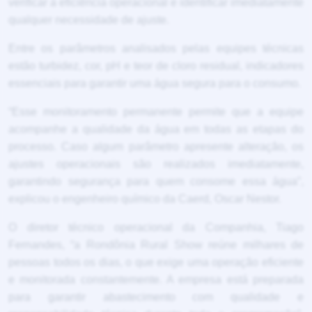
verificar a eficiência operacional e identificar imediatamente
qualquer necessidade de ajuste.
Entre os parâmetros analisados pelas equipes técnicas
estão turbidez, cor, pH e teor de cloro residual, indicadores
essenciais para garantir uma água segura para o consumo.
“Esse monitoramento permanente permite que a equipe
acompanhe a qualidade da água em todas as etapas do
processo. Caso algum parâmetro apresente alteração, os
ajustes operacionais são realizados imediatamente,
garantindo segurança para quem consome essa água”,
explicou o engenheiro químico da Caerd, Oscar Nestor.
O diretor técnico operacional da Companhia, Tiago
Fernandes, “a Rondônia Rural Show reúne milhares de
pessoas todos os dias, o que exige uma operação eficiente
e monitorada constantemente. A empresa está preparada
para garantir abastecimento com qualidade e