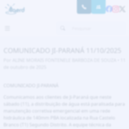
COMUNICADO JI-PARANÁ 11/10/2025
Por ALINE MORAIS FONTENELE BARBOZA DE SOUZA • 11
de outubro de 2025
COMUNICADO JI-PARANÁ
Comunicamos aos clientes de Ji-Paraná que neste
sábado (11), a distribuição de água está paralisada para
manutenção corretiva emergencial em uma rede
hidráulica de 140mm PBA localizada na Rua Castelo
Branco (T1) Segundo Distrito. A equipe técnica da