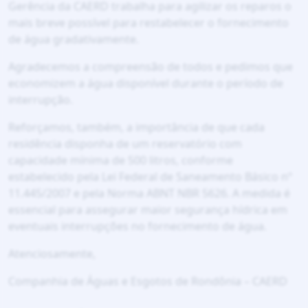
Gerência da CAERD trabalha para agilizar os reparos o
mais breve possível para restabelecer o fornecimento
de água gradativamente.
Agradecemos a compreensão de todos e pedimos que
economizem a água disponível durante o período de
interrupção.
Reforçamos, também, a importância de que cada
residência disponha de um reservatório com
capacidade mínima de 500 litros, conforme
estabelecido pela Lei Federal de Saneamento Básico nº
11.445/2007 e pela Norma ABNT NBR 5626. A medida é
essencial para assegurar maior segurança hídrica em
eventuais interrupções no fornecimento de água.
Atenciosamente,
Companhia de Águas e Esgotos de Rondônia – CAERD