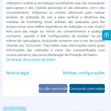
Utilizamos cookies e tecnologias semelhantes que são necessárias
COMUNICADO COLORADO DO OESTE - 1º/08/2026
para operar o site. Cookies adicionais só são utilizados com o seu
consentimento. Utilizamos os cookies adicionais para realizar
análises de utilização do site e para verificar a eficiência das
Ver Mais
01 de agosto de 2026
medidas de marketing. Estas análises são realizadas para lhe
proporcionar uma melhor experiência de utilização no site. Você é
livre para dar, negar ou retirar seu consentimento a qualquer
momento, usando o link "configurações de cookies" na parte
inferior de cada página. Você pode consentir com o uso de cookies
clicando em "Concordo". Para obter mais informações sobre quais
informações são coletadas e como são compartilhadas com
nossos parceiros, leia nossa Declaração de Proteção de Dados .
Declaração de proteção de Dados
Notícia legal
Minhas configurações
Eu não concordo
Concordo com todos
COMUNICADO CAMPO NOVO DE RONDONIA -
31/07/2026