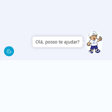
Olá, posso te ajudar?
1
2
3
4
5
6
Próxima