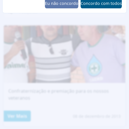
Eu não concordo
Concordo com todos
Confraternização e premiação para os nossos
veteranos
Ver Mais
08 de dezembro de 2013