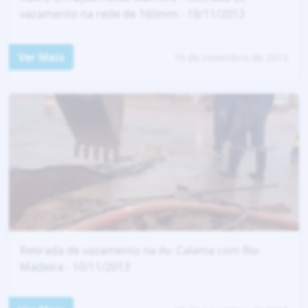
vazamento na rede de 160mm - 18/11/2013
Ver Mais
19 de novembro de 2013
Retirada de vazamento na Av. Calama com Rio
Madeira - 10/11/2013