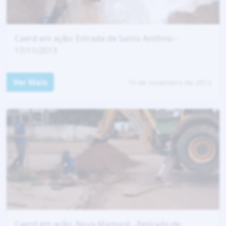
Caerd em ação: Estrada de Santo Antônio -
17/11/2013
Ver Mais
19 de novembro de 2013
Caerd em ação: Nova Mamoré - Retirada de